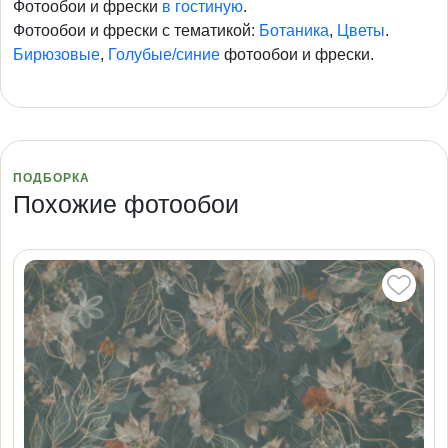
Фотообои и фрески
в гостиную
.
Фотообои и фрески с тематикой:
Ботаника
,
Цветы
.
Бирюзовые
,
Голубые/синие
фотообои и фрески.
ПОДБОРКА
Похожие фотообои