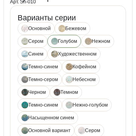
Арт. Sh-010
Варианты серии
Основной
Бежевом
Сером
Голубом
Нежном
Синем
Художественном
Темно-синем
Кофейном
Темно-сером
Небесном
Черном
Темном
Темно-синем
Нежно-голубом
Насыщенном синем
Основной вариант
Сером