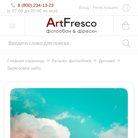
8 (800) 234-13-23
Вход
/
Регистрация
(c 07:00 до 20:00 по мск)
>
>
>
Главная страница
Каталог фотообоев
Детские
Бирюзовое небо