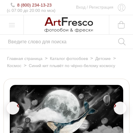
8 (800) 234-13-23
Вход
/
Регистрация
(c 07:00 до 20:00 по мск)
>
>
>
Главная страница
Каталог фотообоев
Детские
>
Космос
Синий кит плывёт по чёрно-белому космосу