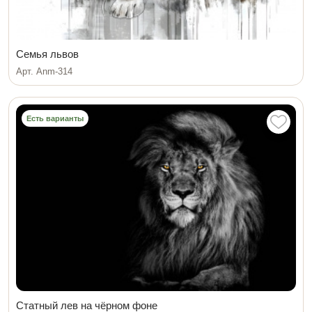
Семья львов
Арт. Anm-314
Есть варианты
Статный лев на чёрном фоне