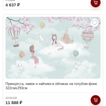
7 728 ₽
4 637 ₽
В кор
Принцесса, замок и зайчики в облаках на голубом фоне
322смх293см
19 813 ₽
11 888 ₽
В кор