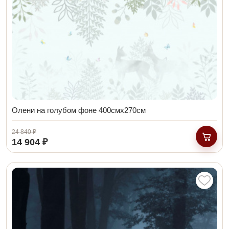
Олени на голубом фоне 400смх270см
24 840 ₽
14 904 ₽
В кор