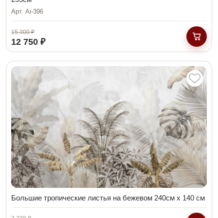
Арт. Ai-396
15 300 ₽
12 750 ₽
В кор
Большие тропические листья на бежевом 240см х 140 см