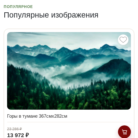
ПОПУЛЯРНОЕ
Популярные изображения
Горы в тумане 367смх282см
23 286 ₽
13 972 ₽
В кор