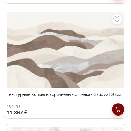
Текстурные холмы в коричневых оттенках 276смх126см
18 945 ₽
11 367 ₽
В кор