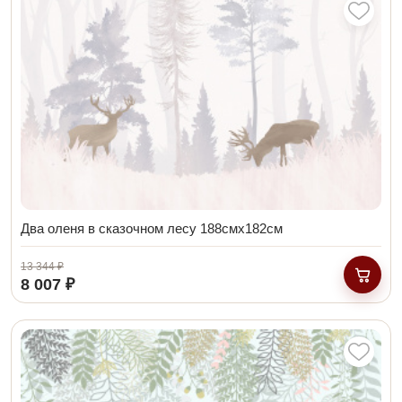
Два оленя в сказочном лесу 188смх182см
13 344 ₽
8 007 ₽
В кор