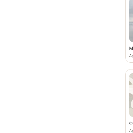
М
Ар
Ф
Ар