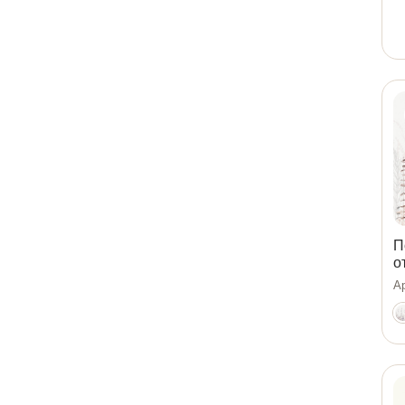
П
о
Ар