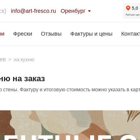
ск)
info@art-fresco.ru
Оренбург
ои
Фрески
Отзывы
Фактуры и цены
Контак
ев
>
на кухню
ню на заказ
 стены. Фактуру и итоговую стоимость можно указать в кар