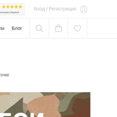
Вход
/
Регистрация
ты
Блог
точке