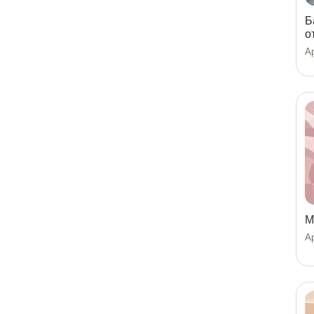
Б
о
Ар
М
Ар