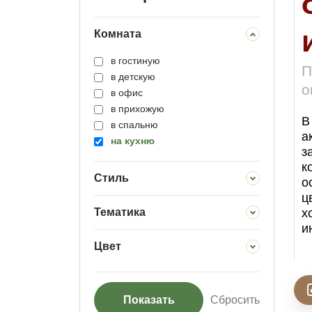
Комната
в гостиную
П
в детскую
о
в офис
в прихожую
В
в спальню
а
на кухню
з
к
Стиль
о
ц
Тематика
х
и
Цвет
Показать
Сбросить