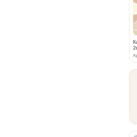
К
2
Ар