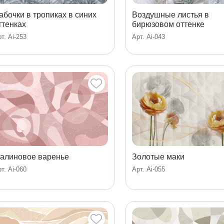
абочки в тропиках в синих
Воздушные листья в
ттенках
бирюзовом оттенке
т. Ai-253
Арт. Ai-043
алиновое варенье
Золотые маки
т. Ai-060
Арт. Ai-055