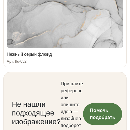
Нежный серый флюид
Арт. flu-032
Пришлите
референс
или
Не нашли
опишите
Помочь
подходящее
идею —
подобрать
дизайнер
изображение?
подберёт