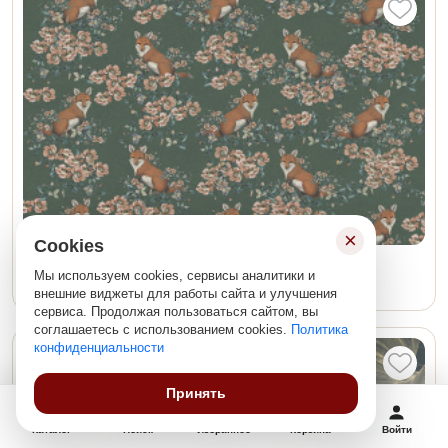
×
Cookies
Лисы в цветах
Мы используем cookies, сервисы аналитики и
Арт. Bo-303
внешние виджеты для работы сайта и улучшения
сервиса. Продолжая пользоваться сайтом, вы
соглашаетесь с использованием cookies.
Политика
конфиденциальности
Есть варианты
Принять
Каталог
Поиск
Избранное
Корзина
Войти