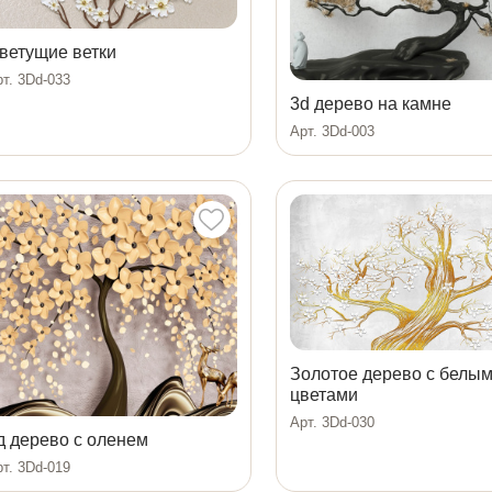
ветущие ветки
т. 3Dd-033
3d дерево на камне
Арт. 3Dd-003
Золотое дерево с белы
цветами
Арт. 3Dd-030
д дерево с оленем
т. 3Dd-019