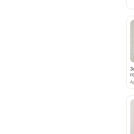
3
г
Ар