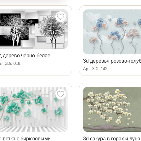
д дерево черно-белое
3d деревья розово-голу
т. 3Dd-018
Арт. 3Dfl-142
d ветка с бирюзовыми
3d сакура в горах и луна