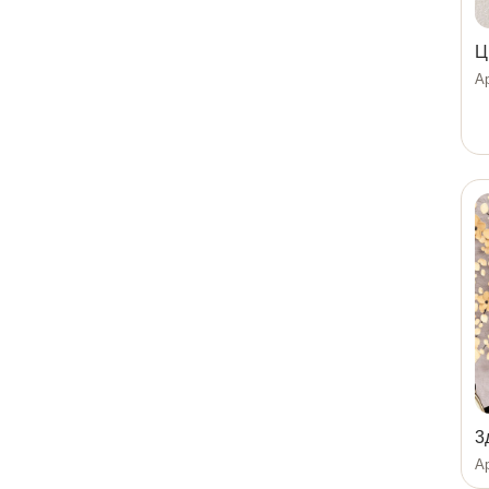
Ц
Ар
3
Ар