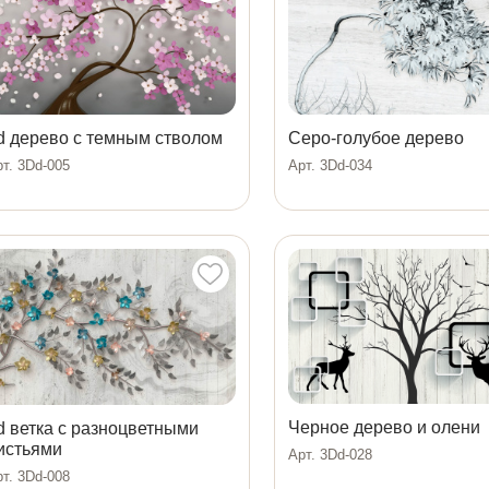
d дерево с темным стволом
Серо-голубое дерево
т. 3Dd-005
Арт. 3Dd-034
Черное дерево и олени
d ветка с разноцветными
истьями
Арт. 3Dd-028
т. 3Dd-008