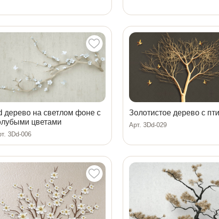
d дерево на светлом фоне с
Золотистое дерево с пт
олубыми цветами
Арт. 3Dd-029
т. 3Dd-006