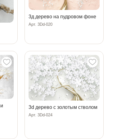
3д дерево на пудровом фоне
Арт. 3Dd-020
ми
3d дерево с золотым стволом
Арт. 3Dd-024