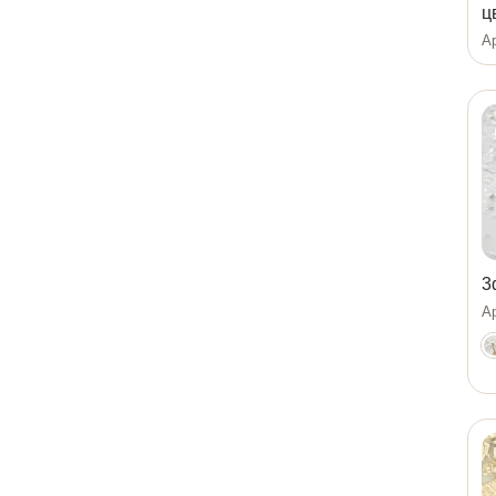
ц
Ар
3
Ар