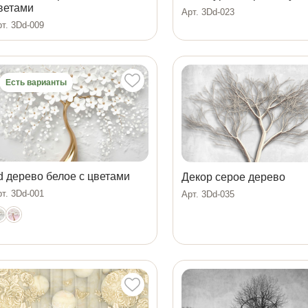
ветами
Арт. 3Dd-023
т. 3Dd-009
Есть варианты
d дерево белое с цветами
Декор серое дерево
т. 3Dd-001
Арт. 3Dd-035