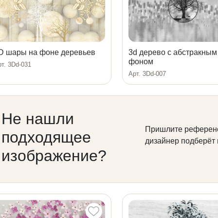
D шары на фоне деревьев
3d дерево с абстракным
фоном
т. 3Dd-031
Арт. 3Dd-007
Не нашли
Пришлите референ
подходящее
дизайнер подберёт
изображение?