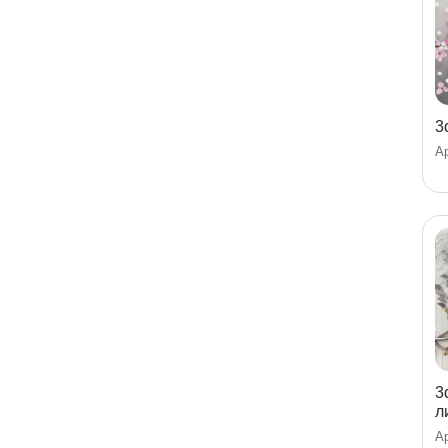
3
Ар
3
л
Ар