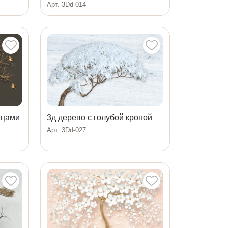
Арт. 3Dd-014
ицами
3д дерево с голубой кроной
Арт. 3Dd-027