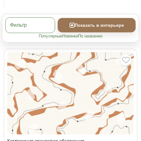
Фильтр
Показать в интерьере
Популярные
Новинки
По названию
Композиция оранжевая абстракция