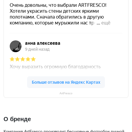
ArtFresco
О бренде
Компания ArtFresco производит бесшовные фотообои ручной