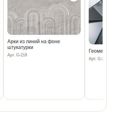
Арки из линий на фоне
штукатурки
Геометрия серебрян
Арт. G-218
Арт. G-217