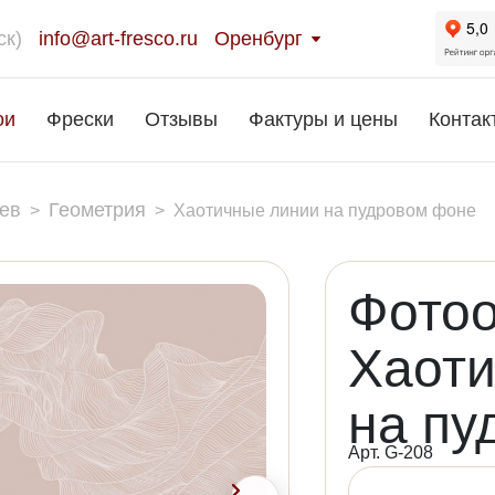
ск)
info@art-fresco.ru
Оренбург
ои
Фрески
Отзывы
Фактуры и цены
Контак
ев
Геометрия
>
>
Хаотичные линии на пудровом фоне
Фото
Хаоти
на пу
Арт. G-208