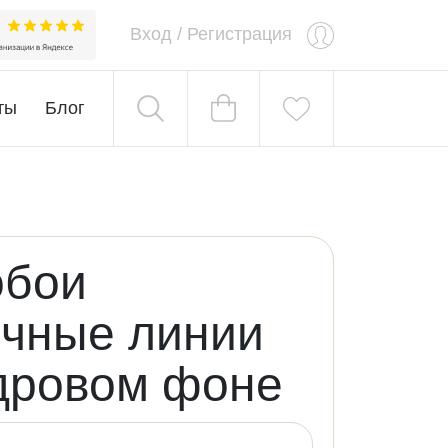
Вход
/
Регистрация
ты
Блог
обои
чные линии
дровом фоне