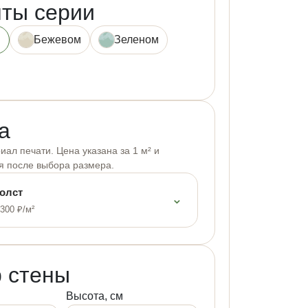
ты серии
й
Бежевом
Зеленом
а
ал печати. Цена указана за 1 м² и
я после выбора размера.
олст
⌄
 300 ₽/м²
 стены
Высота, см