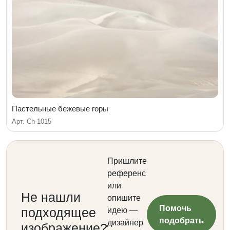
Пастельные бежевые горы
Арт. Ch-1015
Пришлите
референс
или
Не нашли
опишите
Помочь
подходящее
идею —
подобрать
дизайнер
изображение?