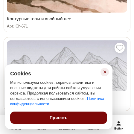
Контурные горы и хвойный лес
Арт. Ch-571
×
Cookies
Мы используем cookies, сервисы аналитики и
внешние виджеты для работы сайта и улучшения
сервиса. Продолжая пользоваться сайтом, вы
Горы на сером фоне
соглашаетесь с использованием cookies.
Политика
конфиденциальности
Арт. Мо-113
Принять
Каталог
Поиск
Избранное
Корзина
Войти