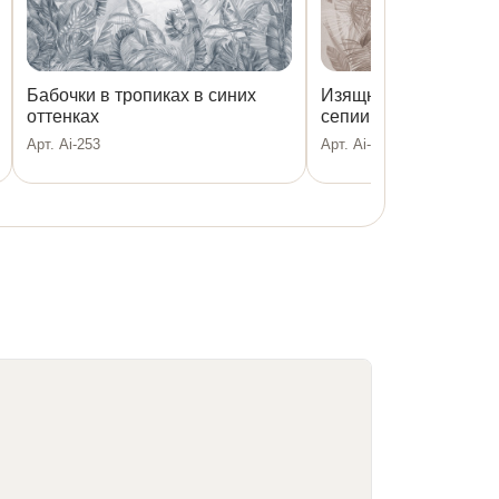
Бабочки в тропиках в синих
Изящные тропические
оттенках
сепии
Арт. Ai-253
Арт. Ai-128