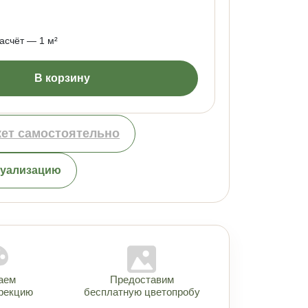
счёт — 1 м²
В корзину
кет самостоятельно
зуализацию
аем
Предоставим
рекцию
бесплатную цветопробу