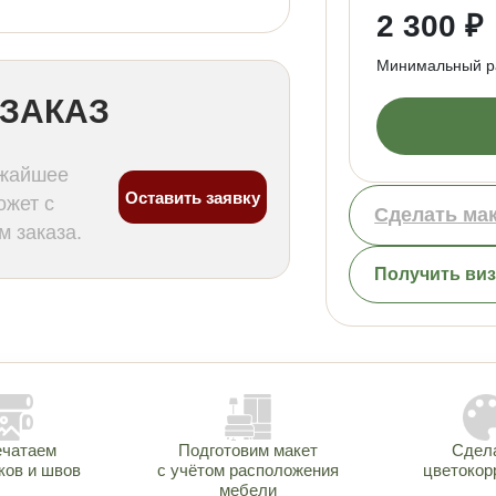
2 300 ₽
Минимальный ра
ЗАКАЗ
ижайшее
Оставить заявку
ожет с
Сделать ма
 заказа.
Получить ви
ечатаем
Подготовим макет
Сдел
ков и швов
с учётом расположения
цветокор
мебели