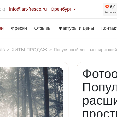
ск)
info@art-fresco.ru
Оренбург
ои
Фрески
Отзывы
Фактуры и цены
Контак
ев
ХИТЫ ПРОДАЖ
>
>
Популярный лес, расширяющий 
Фото
Попул
расш
прост