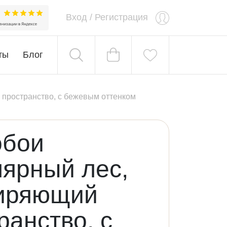
Вход
/
Регистрация
ты
Блог
пространство, с бежевым оттенком
обои
ярный лес,
иряющий
ранство, с