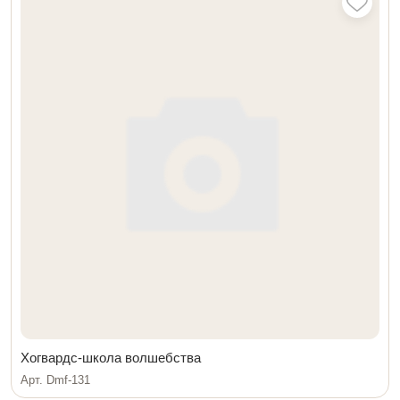
Хогвардс-школа волшебства
Арт. Dmf-131