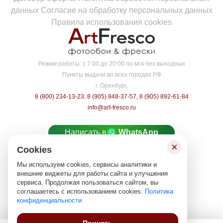
данных
Согласие на обработку персональных данных
Правила использования cookies
Режим работы:
с 7:00 до 20:00 по мск без выходных
Пункты выдачи во всех городах РФ
г. Оренбург,
8 (800) 234-13-23
,
8 (905) 848-37-57
,
8 (905) 892-61-84
info@art-fresco.ru
Написать в
WhatsApp
×
Cookies
Написать в
MAX
Мы используем cookies, сервисы аналитики и
Карта сайта
внешние виджеты для работы сайта и улучшения
сервиса. Продолжая пользоваться сайтом, вы
© «ARTFRESCO», 2026
соглашаетесь с использованием cookies.
Политика
Все права защищены 18+‎
конфиденциальности