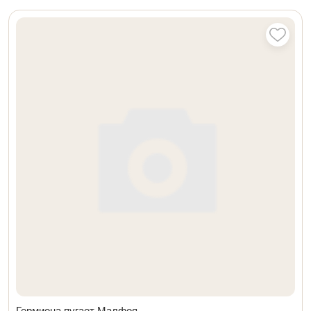
Гермиона пугает Малфоя