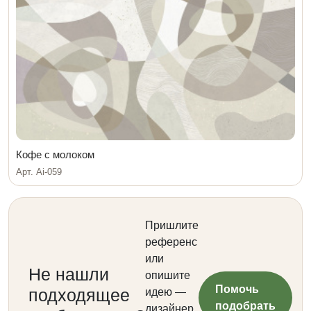
Кофе с молоком
Арт. Ai-059
Пришлите
референс
или
Не нашли
опишите
Помочь
подходящее
идею —
подобрать
дизайнер