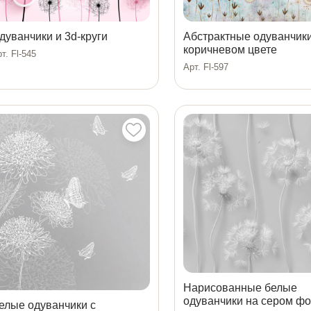
дуванчики и 3d-круги
Абстрактные одуванчики
коричневом цвете
т. Fl-545
Арт. Fl-597
Нарисованные белые
одуванчики на сером ф
елые одуванчики с