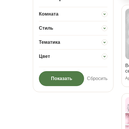
Комната
Стиль
Тематика
Цвет
В
с
Показать
Сбросить
Ар