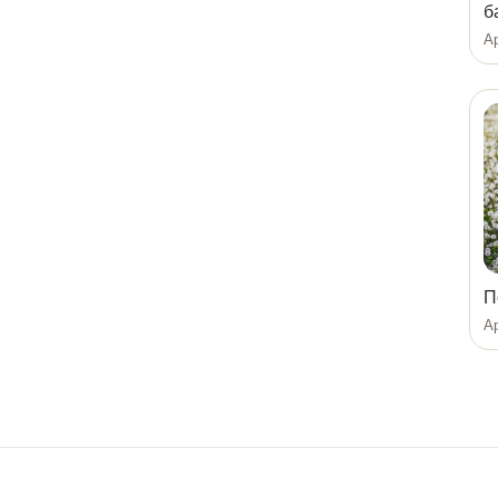
б
Ар
П
Ар