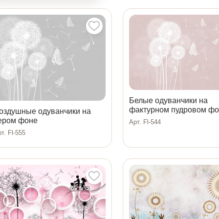
Белые одуванчики на
фактурном пудровом ф
оздушные одуванчики на
ером фоне
Арт. Fl-544
т. Fl-555