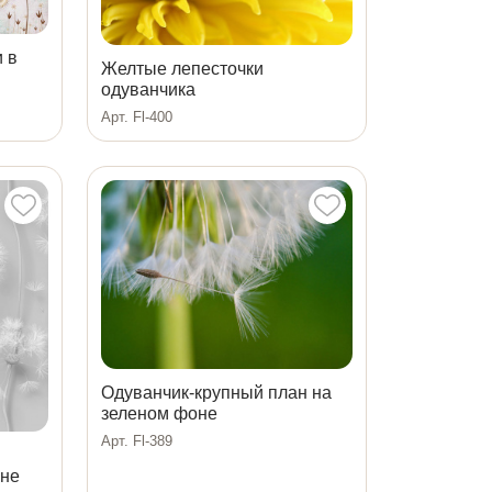
 в
Желтые лепесточки
одуванчика
Арт. Fl-400
Одуванчик-крупный план на
зеленом фоне
Арт. Fl-389
оне