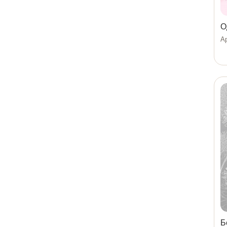
О
Ар
Б