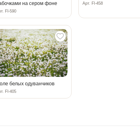
абочками на сером фоне
Арт. Fl-458
т. Fl-590
оле белых одуванчиков
т. Fl-405