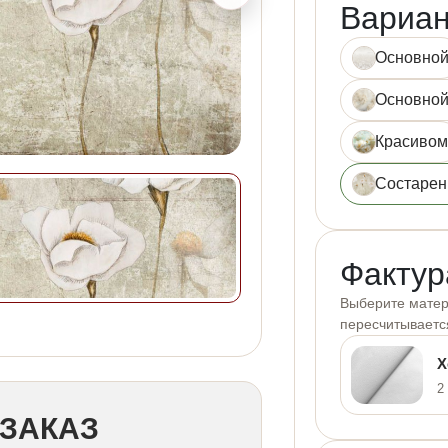
Вариан
Основно
Основной
Красиво
Состаре
Фактур
Выберите матери
пересчитываетс
Х
2
ЗАКАЗ