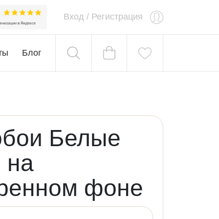
Вход
/
Регистрация
ты
Блог
обои Белые
 на
аренном фоне