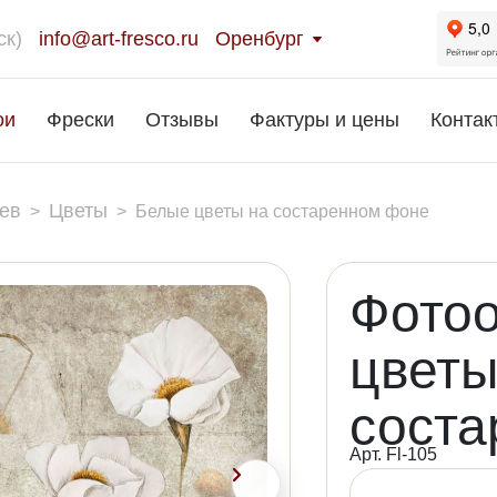
ск)
info@art-fresco.ru
Оренбург
ои
Фрески
Отзывы
Фактуры и цены
Контак
ев
Цветы
>
>
Белые цветы на состаренном фоне
Фото
цветы
сост
Арт. Fl-105