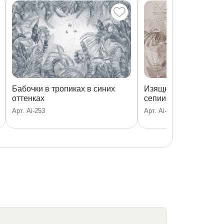
Бабочки в тропиках в синих
Изящные тропические
оттенках
сепии
Арт. Ai-253
Арт. Ai-128