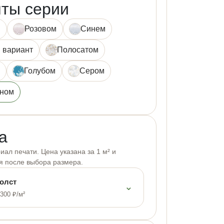
ты серии
й
Розовом
Синем
 вариант
Полосатом
м
Голубом
Сером
нном
а
ал печати. Цена указана за 1 м² и
я после выбора размера.
олст
⌄
 300 ₽/м²