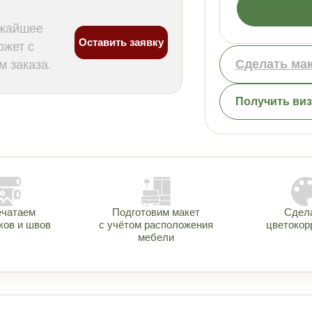
ижайшее
Оставить заявку
ожет с
Сделать ма
 заказа.
Получить ви
ечатаем
Подготовим макет
Сдел
ков и швов
с учётом расположения
цветокор
мебели