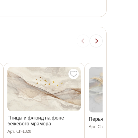
Птицы и флюид на фоне
Перья и флюид на с
бежевого мрамора
Арт. Ch-1019
Арт. Ch-1020