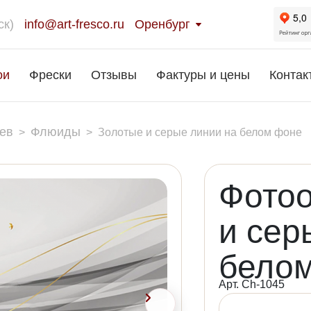
ск)
info@art-fresco.ru
Оренбург
ои
Фрески
Отзывы
Фактуры и цены
Контак
ев
Флюиды
>
>
Золотые и серые линии на белом фоне
Фото
и сер
бело
Арт. Ch-1045