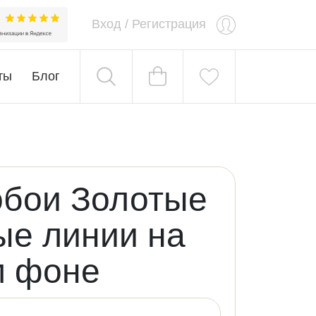
Вход
/
Регистрация
ты
Блог
обои Золотые
ые линии на
м фоне