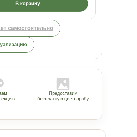
В корзину
кет самостоятельно
зуализацию
аем
Предоставим
рекцию
бесплатную цветопробу