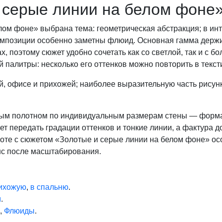
 серые линии на белом фоне
ом фоне» выбрана тема: геометрическая абстракция; в инт
омпозиции особенно заметны флюид. Основная гамма держ
, поэтому сюжет удобно сочетать как со светлой, так и с б
й палитры: несколько его оттенков можно повторить в текст
, офисе и прихожей; наиболее выразительную часть рисунк
овным полотном по индивидуальным размерам стены — форм
т передать градации оттенков и тонкие линии, а фактура 
боте с сюжетом «Золотые и серые линии на белом фоне» о
нс после масштабирования.
рихожую
,
в спальню
.
м
.
,
Флюиды
.