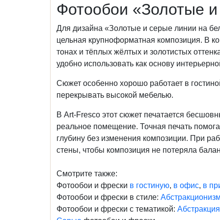
Фотообои «Золотые и
Для дизайна «Золотые и серые линии на бел
цельная крупноформатная композиция. В к
тонах и тёплых жёлтых и золотистых оттенках
удобно использовать как основу интерьерно
Сюжет особенно хорошо работает в гостиной
перекрывать высокой мебелью.
В Art-Fresco этот сюжет печатается бесш
реальное помещение. Точная печать помогае
глубину без изменения композиции. При ра
стены, чтобы композиция не потеряла бала
Смотрите также:
Фотообои и фрески
в гостиную
,
в офис
,
в п
Фотообои и фрески в стиле:
Абстракциониз
Фотообои и фрески с тематикой:
Абстракция