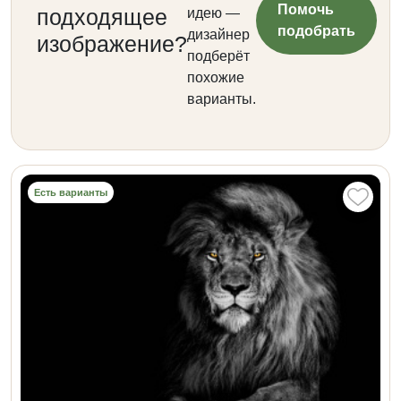
Помочь
подходящее
идею —
подобрать
дизайнер
изображение?
подберёт
похожие
варианты.
Есть варианты