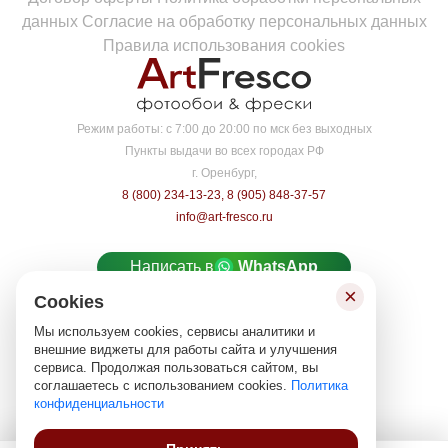
данных
Согласие на обработку персональных данных
Правила использования cookies
Режим работы:
с 7:00 до 20:00 по мск без выходных
Пункты выдачи во всех городах РФ
г. Оренбург,
8 (800) 234-13-23
,
8 (905) 848-37-57
info@art-fresco.ru
Написать в
WhatsApp
×
Cookies
Написать в
MAX
Мы используем cookies, сервисы аналитики и
Карта сайта
внешние виджеты для работы сайта и улучшения
сервиса. Продолжая пользоваться сайтом, вы
© «ARTFRESCO», 2026
соглашаетесь с использованием cookies.
Политика
Все права защищены 18+‎
конфиденциальности