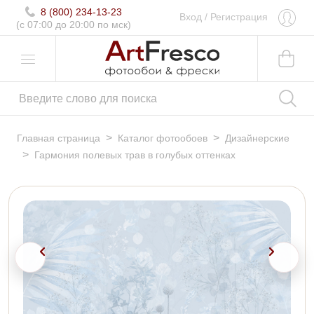
8 (800) 234-13-23
Вход
/
Регистрация
(c 07:00 до 20:00 по мск)
>
>
Главная страница
Каталог фотообоев
Дизайнерские
>
Гармония полевых трав в голубых оттенках