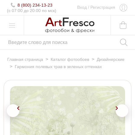
8 (800) 234-13-23
Вход
/
Регистрация
(c 07:00 до 20:00 по мск)
>
>
Главная страница
Каталог фотообоев
Дизайнерские
>
Гармония полевых трав в зеленых оттенках